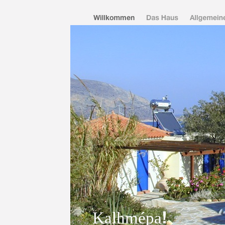
!
Kalhmépa